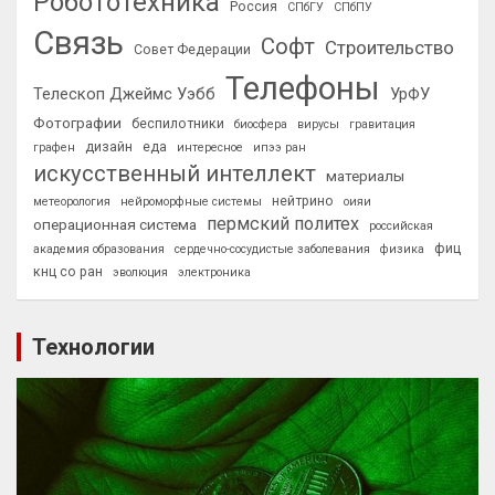
Робототехника
Россия
СПбГУ
СПбПУ
Связь
Софт
Строительство
Совет Федерации
Телефоны
Телескоп Джеймс Уэбб
УрФУ
Фотографии
беспилотники
биосфера
вирусы
гравитация
дизайн
еда
графен
интересное
ипээ ран
искусственный интеллект
материалы
нейтрино
метеорология
нейроморфные системы
оияи
пермский политех
операционная система
российская
фиц
академия образования
сердечно-сосудистые заболевания
физика
кнц со ран
эволюция
электроника
Технологии