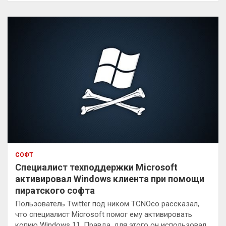
с
к
СОФТ
Специалист техподдержки Microsoft
активировал Windows клиента при помощи
пиратского софта
Пользователь Twitter под ником TCNOco рассказал,
что специалист Microsoft помог ему активировать
копию Windows 11. Правда, для этого он использовал