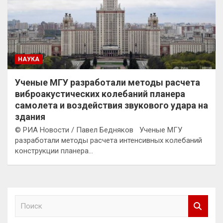
НАУКА
Ученые МГУ разработали методы расчета
виброакустических колебаний планера
самолета и воздействия звукового удара на
здания
© РИА Новости / Павел Бедняков Ученые МГУ
разработали методы расчета интенсивных колебаний
конструкции планера…
П
о
и