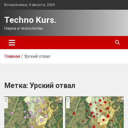
Перейти
Воскресенье, 9 августа, 2026
к
содержимому
Techno Kurs.
Наука и технологии.
Главная
Урский отвал
Метка:
Урский отвал