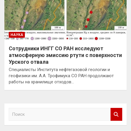
НАУКА
Сотрудники ИНГГ СО РАН исследуют
атмосферную эмиссию ртути с поверхности
Урского отвала
Специалисты Института нефтегазовой геологии и
геофизики им. А.А. Трофимука СО РАН продолжают
работы на хранилище отходов…
П
о
и
с