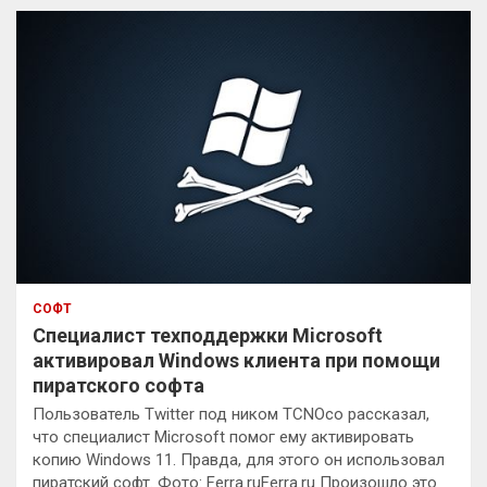
к
СОФТ
Специалист техподдержки Microsoft
активировал Windows клиента при помощи
пиратского софта
Пользователь Twitter под ником TCNOco рассказал,
что специалист Microsoft помог ему активировать
копию Windows 11. Правда, для этого он использовал
пиратский софт. Фото: Ferra.ruFerra.ru Произошло это