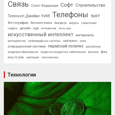
Связь
Софт
Строительство
Совет Федерации
Телефоны
Телескоп Джеймс Уэбб
УрФУ
Фотографии
беспилотники
биосфера
вирусы
гравитация
дизайн
еда
графен
интересное
ипээ ран
искусственный интеллект
материалы
нейтрино
метеорология
нейроморфные системы
оияи
пермский политех
операционная система
российская
фиц
академия образования
сердечно-сосудистые заболевания
физика
кнц со ран
эволюция
электроника
Технологии