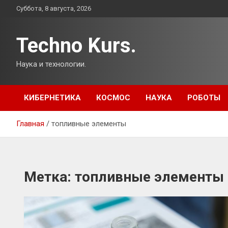
Перейти
Суббота, 8 августа, 2026
к
содержимому
Techno Kurs.
Наука и технологии.
КИБЕРНЕТИКА
КОСМОС
НАУКА
РОБОТЫ
Главная
топливные элементы
Метка:
топливные элементы