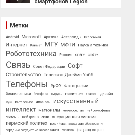
смартфонов Legion
Метки
Microsoft
Android
Арктика
Астероиды
Вселенная
МГУ
Интернет
МФТИ
Наука и техника
Климат
Робототехника
Россия
СПбГУ
СПбПУ
Связь
Софт
Совет Федерации
Строительство
Телескоп Джеймс Уэбб
Телефоны
УрФУ
Фотографии
беспилотники
дизайн
биосфера
вирусы
гравитация
графен
искусственный
еда
интересное
ипээ ран
интеллект
материалы
метеорология
нейроморфные
операционная система
нейтрино
системы
оияи
пермский политех
российская академия образования
фиц кнц со ран
сердечно-сосудистые заболевания
физика