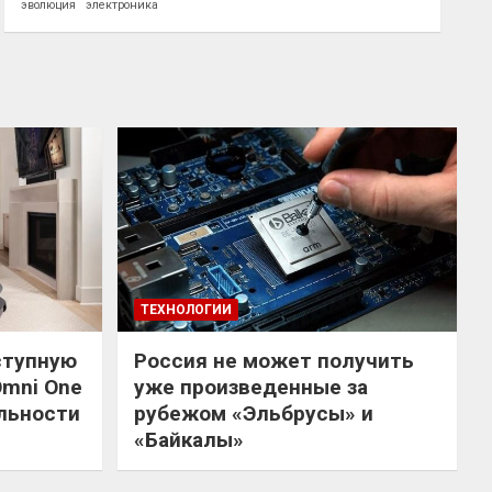
эволюция
электроника
ТЕХНОЛОГИИ
ступную
Россия не может получить
Omni One
уже произведенные за
льности
рубежом «Эльбрусы» и
«Байкалы»