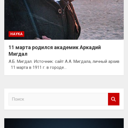
НАУКА
11 марта родился академик Аркадий
Мигдал
А.Б. Мигдал. Источник: сайт А.А. Мигдала, личный архив
11 марта в 1911 г. в городе…
П
о
и
с
к