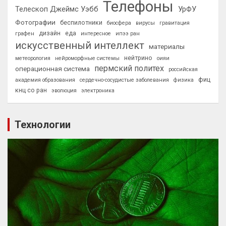
Телефоны
Телескоп Джеймс Уэбб
УрФУ
Фотографии
беспилотники
биосфера
вирусы
гравитация
дизайн
еда
графен
интересное
ипээ ран
искусственный интеллект
материалы
нейтрино
метеорология
нейроморфные системы
оияи
пермский политех
операционная система
российская
фиц
академия образования
сердечно-сосудистые заболевания
физика
кнц со ран
эволюция
электроника
Технологии