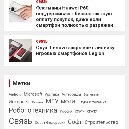
СВЯЗЬ
Флагманы Huawei P60
поддерживают бесконтактную
оплату покупок, даже если
смартфон полностью разряжен
СВЯЗЬ
Слух: Lenovo закрывает линейку
игровых смартфонов Legion
Метки
Microsoft
Android
Арктика
Астероиды
Вселенная
МГУ
Интернет
МФТИ
Наука и техника
Климат
Робототехника
Россия
СПбГУ
СПбПУ
Связь
Софт
Строительство
Совет Федерации