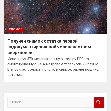
КОСМОС
Получен снимок остатка первой
задокументированной человечеством
сверхновой
Используя 570-мегапиксельную камеру DECam,
смонтированную на 4-метровом телескопе «Víctor M.
Blanco», астрономы получили снимок разлетающихся
остатков…
П
о
и