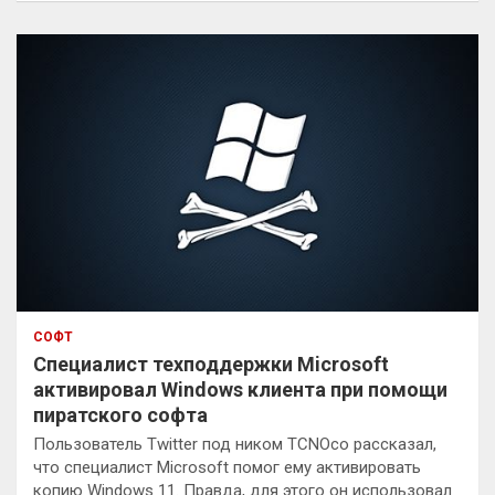
с
к
СОФТ
Специалист техподдержки Microsoft
активировал Windows клиента при помощи
пиратского софта
Пользователь Twitter под ником TCNOco рассказал,
что специалист Microsoft помог ему активировать
копию Windows 11. Правда, для этого он использовал