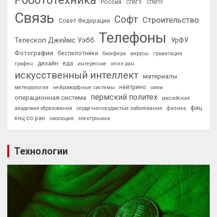
Робототехника
Россия
СПбГУ
СПбПУ
Связь
Софт
Строительство
Совет Федерации
Телефоны
Телескоп Джеймс Уэбб
УрФУ
Фотографии
беспилотники
биосфера
вирусы
гравитация
дизайн
еда
графен
интересное
ипээ ран
искусственный интеллект
материалы
нейтрино
метеорология
нейроморфные системы
оияи
пермский политех
операционная система
российская
фиц
академия образования
сердечно-сосудистые заболевания
физика
кнц со ран
эволюция
электроника
Технологии