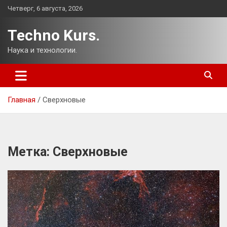
Перейти
Четверг, 6 августа, 2026
к
содержимому
Techno Kurs.
Наука и технологии.
Главная
Сверхновые
Метка:
Сверхновые