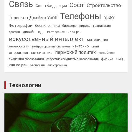
Связь
Софт
Строительство
Совет Федерации
Телефоны
Телескоп Джеймс Уэбб
УрФУ
Фотографии
беспилотники
биосфера
вирусы
гравитация
дизайн
еда
графен
интересное
ипээ ран
искусственный интеллект
материалы
нейтрино
метеорология
нейроморфные системы
оияи
пермский политех
операционная система
российская
фиц
академия образования
сердечно-сосудистые заболевания
физика
кнц со ран
эволюция
электроника
Технологии