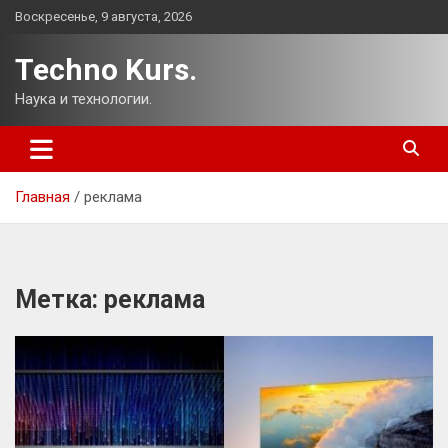
Перейти
Воскресенье, 9 августа, 2026
к
содержимому
Techno Kurs.
Наука и технологии.
Главная
реклама
Метка:
реклама