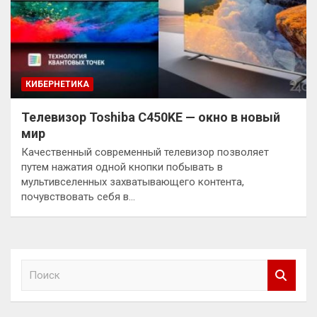
КИБЕРНЕТИКА
Телевизор Toshiba C450KE — окно в новый
мир
Качественный современный телевизор позволяет
путем нажатия одной кнопки побывать в
мультивселенных захватывающего контента,
почувствовать себя в…
П
о
и
с