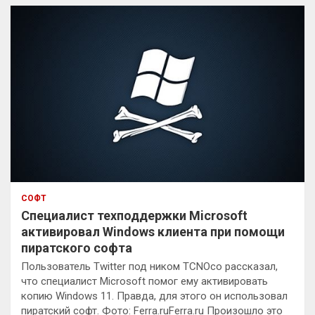
к
СОФТ
Специалист техподдержки Microsoft
активировал Windows клиента при помощи
пиратского софта
Пользователь Twitter под ником TCNOco рассказал,
что специалист Microsoft помог ему активировать
копию Windows 11. Правда, для этого он использовал
пиратский софт. Фото: Ferra.ruFerra.ru Произошло это