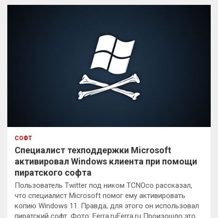
к
СОФТ
Специалист техподдержки Microsoft
активировал Windows клиента при помощи
пиратского софта
Пользователь Twitter под ником TCNOco рассказал,
что специалист Microsoft помог ему активировать
копию Windows 11. Правда, для этого он использовал
пиратский софт. Фото: Ferra.ruFerra.ru Произошло это