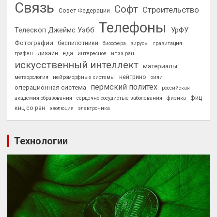
Связь
Софт
Строительство
Совет Федерации
Телефоны
Телескоп Джеймс Уэбб
УрФУ
Фотографии
беспилотники
биосфера
вирусы
гравитация
дизайн
еда
графен
интересное
ипээ ран
искусственный интеллект
материалы
нейтрино
метеорология
нейроморфные системы
оияи
пермский политех
операционная система
российская
фиц
академия образования
сердечно-сосудистые заболевания
физика
кнц со ран
эволюция
электроника
Технологии