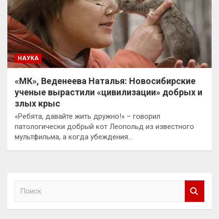
НАУКА
«МК», Веденеева Наталья: Новосибирские
ученые вырастили «цивилизации» добрых и
злых крыс
«Ребята, давайте жить дружно!» – говорил
патологически добрый кот Леопольд из известного
мультфильма, а когда убеждения…
П
о
и
с