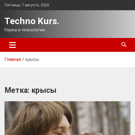
Перейти
Пятница, 7 августа, 2026
к
содержимому
Techno Kurs.
Наука и технологии.
Главная
крысы
Метка:
крысы