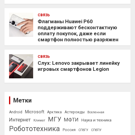
СВЯЗЬ
Флагманы Huawei P60
поддерживают бесконтактную
оплату покупок, даже если
смартфон полностью разряжен
СВЯЗЬ
Слух: Lenovo закрывает линейку
игровых смартфонов Legion
Метки
Microsoft
Android
Арктика
Астероиды
Вселенная
МГУ
Интернет
МФТИ
Наука и техника
Климат
Робототехника
Россия
СПбГУ
СПбПУ