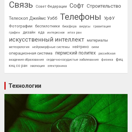
Связь
Софт
Строительство
Совет Федерации
Телефоны
Телескоп Джеймс Уэбб
УрФУ
Фотографии
беспилотники
биосфера
вирусы
гравитация
дизайн
еда
графен
интересное
ипээ ран
искусственный интеллект
материалы
нейтрино
метеорология
нейроморфные системы
оияи
пермский политех
операционная система
российская
фиц
академия образования
сердечно-сосудистые заболевания
физика
кнц со ран
эволюция
электроника
Технологии