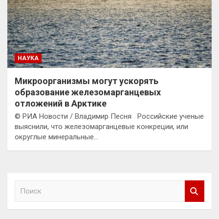
НАУКА
Микроорганизмы могут ускорять
образование железомарганцевых
отложений в Арктике
© РИА Новости / Владимир Песня Российские ученые
выяснили, что железомарганцевые конкреции, или
округлые минеральные…
П
о
и
с