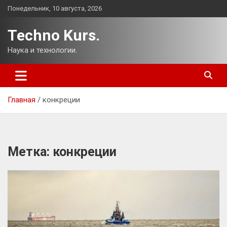
Перейти
Понедельник, 10 августа, 2026
к
содержимому
Techno Kurs.
Наука и технологии.
Главная
конкреции
Метка:
конкреции