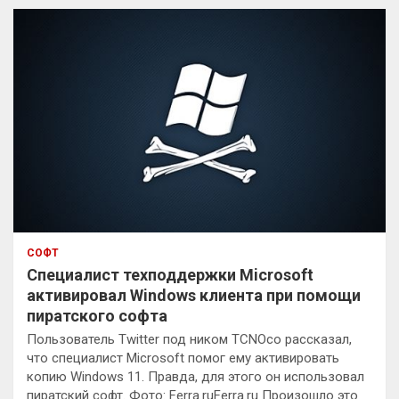
к
СОФТ
Специалист техподдержки Microsoft
активировал Windows клиента при помощи
пиратского софта
Пользователь Twitter под ником TCNOco рассказал,
что специалист Microsoft помог ему активировать
копию Windows 11. Правда, для этого он использовал
пиратский софт. Фото: Ferra.ruFerra.ru Произошло это