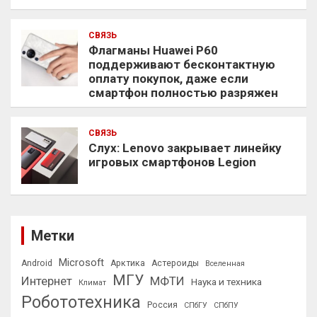
СВЯЗЬ
Флагманы Huawei P60
поддерживают бесконтактную
оплату покупок, даже если
смартфон полностью разряжен
СВЯЗЬ
Слух: Lenovo закрывает линейку
игровых смартфонов Legion
Метки
Microsoft
Android
Арктика
Астероиды
Вселенная
МГУ
Интернет
МФТИ
Наука и техника
Климат
Робототехника
Россия
СПбГУ
СПбПУ