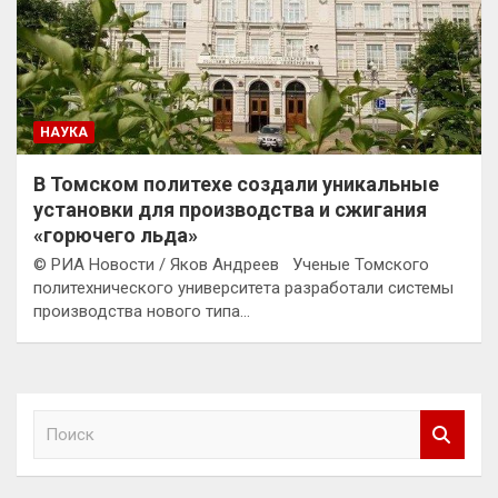
НАУКА
В Томском политехе создали уникальные
установки для производства и сжигания
«горючего льда»
© РИА Новости / Яков Андреев Ученые Томского
политехнического университета разработали системы
производства нового типа…
П
о
и
с