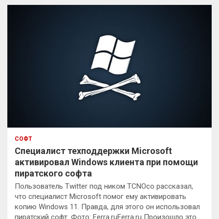
к
СОФТ
Специалист техподдержки Microsoft
активировал Windows клиента при помощи
пиратского софта
Пользователь Twitter под ником TCNOco рассказал,
что специалист Microsoft помог ему активировать
копию Windows 11. Правда, для этого он использовал
пиратский софт. Фото: Ferra.ruFerra.ru Произошло это