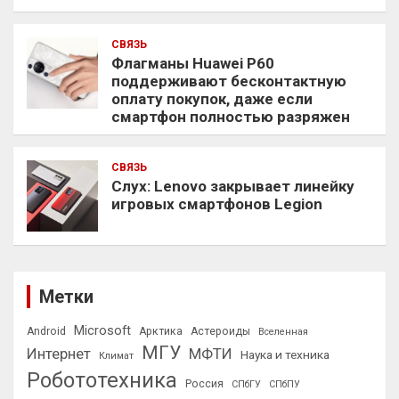
СВЯЗЬ
Флагманы Huawei P60
поддерживают бесконтактную
оплату покупок, даже если
смартфон полностью разряжен
СВЯЗЬ
Слух: Lenovo закрывает линейку
игровых смартфонов Legion
Метки
Microsoft
Android
Арктика
Астероиды
Вселенная
МГУ
Интернет
МФТИ
Наука и техника
Климат
Робототехника
Россия
СПбГУ
СПбПУ