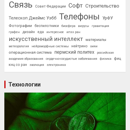
Связь
Софт
Строительство
Совет Федерации
Телефоны
Телескоп Джеймс Уэбб
УрФУ
Фотографии
беспилотники
биосфера
вирусы
гравитация
дизайн
еда
графен
интересное
ипээ ран
искусственный интеллект
материалы
нейтрино
метеорология
нейроморфные системы
оияи
пермский политех
операционная система
российская
фиц
академия образования
сердечно-сосудистые заболевания
физика
кнц со ран
эволюция
электроника
Технологии