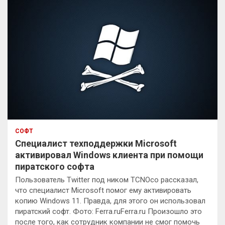
СОФТ
Специалист техподдержки Microsoft
активировал Windows клиента при помощи
пиратского софта
Пользователь Twitter под ником TCNOco рассказал,
что специалист Microsoft помог ему активировать
копию Windows 11. Правда, для этого он использовал
пиратский софт. Фото: Ferra.ruFerra.ru Произошло это
после того, как сотрудник компании не смог помочь