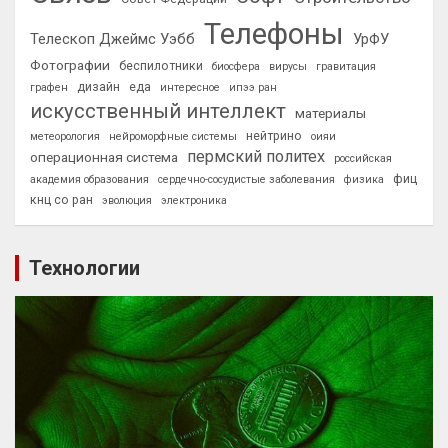
Телефоны
Телескоп Джеймс Уэбб
УрФУ
Фотографии
беспилотники
биосфера
вирусы
гравитация
дизайн
еда
графен
интересное
ипээ ран
искусственный интеллект
материалы
нейтрино
метеорология
нейроморфные системы
оияи
пермский политех
операционная система
российская
фиц
академия образования
сердечно-сосудистые заболевания
физика
кнц со ран
эволюция
электроника
Технологии