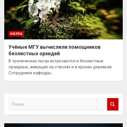
НАУКА
Учёные МГУ вычислили помощников
безлистных орхидей
В тропических лесах встречаются и безлистные
орхидные, живущие на стволах и в кронах деревьев.
Сотрудники кафедры…
П
о
и
с
к