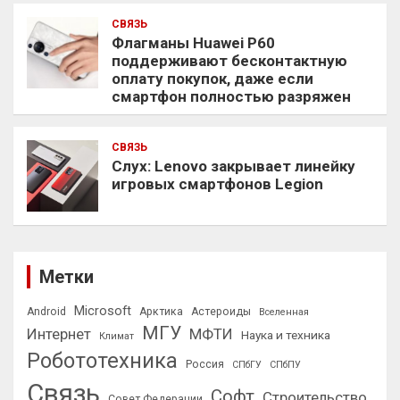
СВЯЗЬ
Флагманы Huawei P60
поддерживают бесконтактную
оплату покупок, даже если
смартфон полностью разряжен
СВЯЗЬ
Слух: Lenovo закрывает линейку
игровых смартфонов Legion
Метки
Microsoft
Android
Арктика
Астероиды
Вселенная
МГУ
Интернет
МФТИ
Наука и техника
Климат
Робототехника
Россия
СПбГУ
СПбПУ
Связь
Софт
Строительство
Совет Федерации