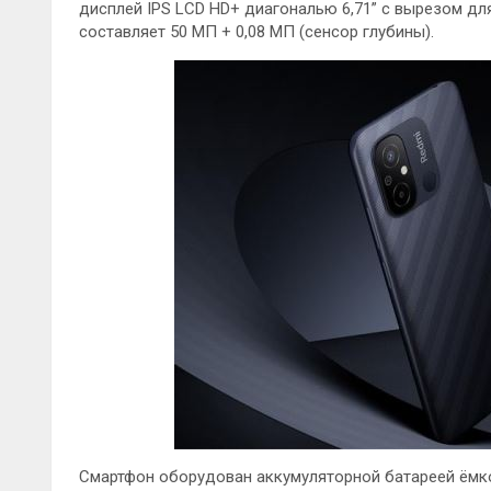
дисплей IPS LCD HD+ диагональю 6,71” с вырезом д
составляет 50 МП + 0,08 МП (сенсор глубины).
Смартфон оборудован аккумуляторной батареей ёмк