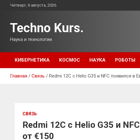
Перейти
Четверг, 6 августа, 2026
к
содержимому
Techno Kurs.
Наука и технологии.
КИБЕРНЕТИКА
КОСМОС
НАУКА
РОБОТЫ
Главная
Связь
Redmi 12C с Helio G35 и NFC появился в Е
СВЯЗЬ
Redmi 12C с Helio G35 и NF
от €150