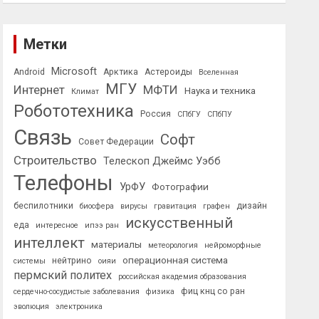
Метки
Microsoft
Android
Арктика
Астероиды
Вселенная
МГУ
Интернет
МФТИ
Наука и техника
Климат
Робототехника
Россия
СПбГУ
СПбПУ
Связь
Софт
Совет Федерации
Строительство
Телескоп Джеймс Уэбб
Телефоны
УрФУ
Фотографии
беспилотники
дизайн
биосфера
вирусы
гравитация
графен
искусственный
еда
интересное
ипээ ран
интеллект
материалы
метеорология
нейроморфные
операционная система
нейтрино
системы
оияи
пермский политех
российская академия образования
фиц кнц со ран
сердечно-сосудистые заболевания
физика
эволюция
электроника