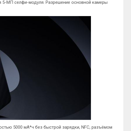
ля 5-МП селфи-модуля. Разрешение основной камеры
остью 5000 мА*ч без быстрой зарядки, NFC, разъёмом