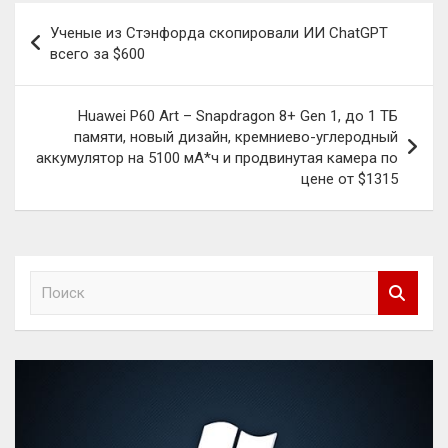
Навигация
Ученые из Стэнфорда скопировали ИИ ChatGPT
по
всего за $600
записям
Huawei P60 Art – Snapdragon 8+ Gen 1, до 1 ТБ
памяти, новый дизайн, кремниево-углеродный
аккумулятор на 5100 мА*ч и продвинутая камера по
цене от $1315
П
о
и
с
к