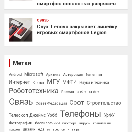
смартфон полностью разряжен
СВЯЗЬ
Слух: Lenovo закрывает линейку
игровых смартфонов Legion
Метки
Microsoft
Android
Арктика
Астероиды
Вселенная
МГУ
Интернет
МФТИ
Наука и техника
Климат
Робототехника
Россия
СПбГУ
СПбПУ
Связь
Софт
Строительство
Совет Федерации
Телефоны
Телескоп Джеймс Уэбб
УрФУ
Фотографии
беспилотники
биосфера
вирусы
гравитация
дизайн
еда
графен
интересное
ипээ ран