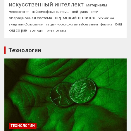
искусственный интеллект
материалы
нейтрино
метеорология
нейроморфные системы
оияи
пермский политех
операционная система
российская
фиц
академия образования
сердечно-сосудистые заболевания
физика
кнц со ран
эволюция
электроника
Технологии
ТЕХНОЛОГИИ