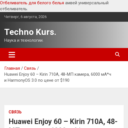
Отбеливатель для белого белья
амвей универсальный
отбеливатель.
Перейти
Четверг, 6 августа, 2026
к
содержимому
Techno Kurs.
Наука и технологии.
Главная
Связь
Huawei Enjoy 60 – Kirin 710A, 48-МП камера, 6000 мА*ч
и HarmonyOS 3.0 по цене от $190
СВЯЗЬ
Huawei Enjoy 60 – Kirin 710A, 48-