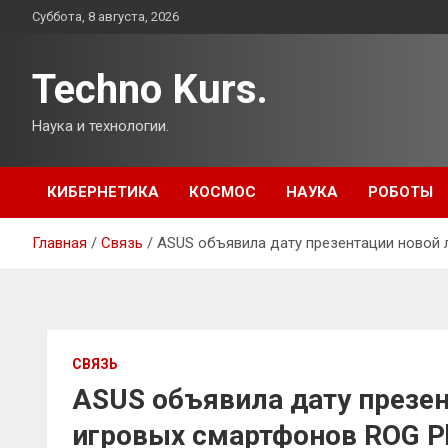
Перейти
Суббота, 8 августа, 2026
к
содержимому
Techno Kurs.
Наука и технологии.
КИБЕРНЕТИКА
КОСМОС
НАУКА
РОБОТЫ
Главная
Связь
ASUS объявила дату презентации новой 
СВЯЗЬ
ASUS объявила дату презе
игровых смартфонов ROG P