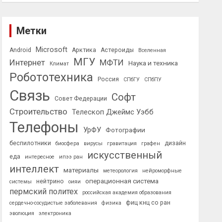
Метки
Microsoft
Android
Арктика
Астероиды
Вселенная
МГУ
Интернет
МФТИ
Наука и техника
Климат
Робототехника
Россия
СПбГУ
СПбПУ
Связь
Софт
Совет Федерации
Строительство
Телескоп Джеймс Уэбб
Телефоны
УрФУ
Фотографии
беспилотники
дизайн
биосфера
вирусы
гравитация
графен
искусственный
еда
интересное
ипээ ран
интеллект
материалы
метеорология
нейроморфные
операционная система
нейтрино
системы
оияи
пермский политех
российская академия образования
фиц кнц со ран
сердечно-сосудистые заболевания
физика
эволюция
электроника