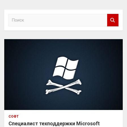
П
о
и
с
к
СОФТ
Специалист техподдержки Microsoft