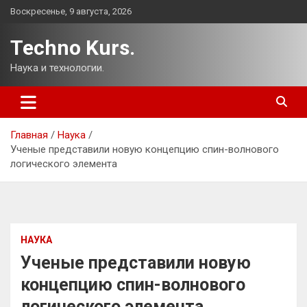
Перейти
Воскресенье, 9 августа, 2026
к
содержимому
Techno Kurs.
Наука и технологии.
Главная
Наука
Ученые представили новую концепцию спин-волнового
логического элемента
НАУКА
Ученые представили новую
концепцию спин-волнового
логического элемента