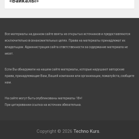
«Байкалы»
Все материалы на данном сайте взяты из открытых источников и предоставляются
исключительно в ознакомительных целях. Права на материалы принадлежат их
владельцам. Администрация сайта ответственности за содержание материала не
несет.
Если Вы обнаружили на нашем сайте материалы, которые нарушают авторские
права, принадлежащие Вам, Вашей компании или организации, пожалуйста, сообщите
нам.
На сайте могут быть опубликованы материалы 18+!
При цитировании ссылка на источник обязательна.
Copyright © 2026
Techno Kurs.