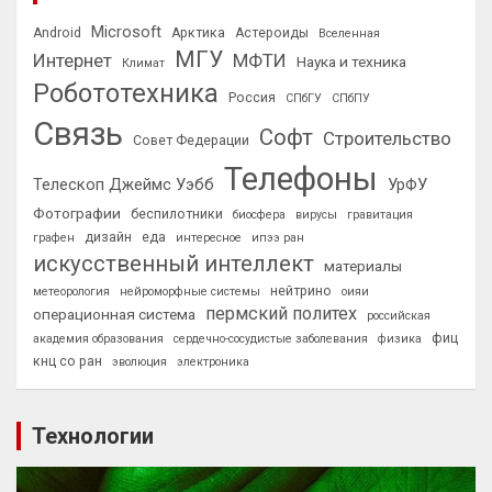
Microsoft
Android
Арктика
Астероиды
Вселенная
МГУ
Интернет
МФТИ
Наука и техника
Климат
Робототехника
Россия
СПбГУ
СПбПУ
Связь
Софт
Строительство
Совет Федерации
Телефоны
Телескоп Джеймс Уэбб
УрФУ
Фотографии
беспилотники
биосфера
вирусы
гравитация
дизайн
еда
графен
интересное
ипээ ран
искусственный интеллект
материалы
нейтрино
метеорология
нейроморфные системы
оияи
пермский политех
операционная система
российская
фиц
академия образования
сердечно-сосудистые заболевания
физика
кнц со ран
эволюция
электроника
Технологии