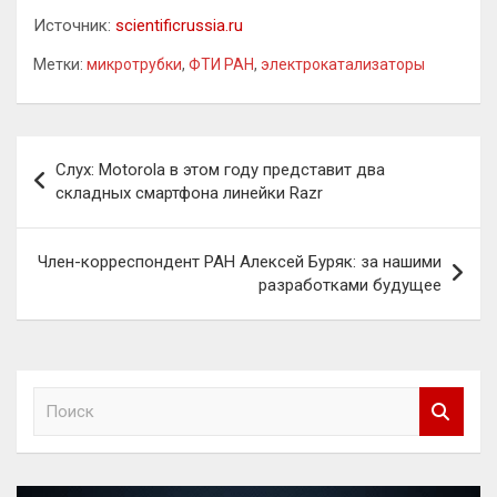
Источник:
scientificrussia.ru
Метки:
микротрубки
,
ФТИ РАН
,
электрокатализаторы
Навигация
Слух: Motorola в этом году представит два
по
складных смартфона линейки Razr
записям
Член-корреспондент РАН Алексей Буряк: за нашими
разработками будущее
П
о
и
с
к