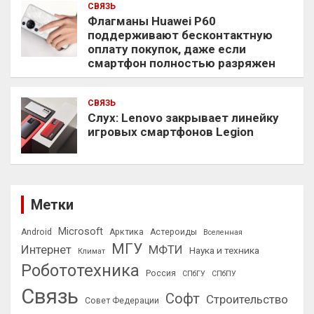
СВЯЗЬ
Флагманы Huawei P60
поддерживают бесконтактную
оплату покупок, даже если
смартфон полностью разряжен
СВЯЗЬ
Слух: Lenovo закрывает линейку
игровых смартфонов Legion
Метки
Microsoft
Android
Арктика
Астероиды
Вселенная
МГУ
Интернет
МФТИ
Наука и техника
Климат
Робототехника
Россия
СПбГУ
СПбПУ
Связь
Софт
Строительство
Совет Федерации