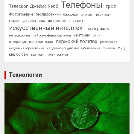
Телефоны
Телескоп Джеймс Уэбб
УрФУ
Фотографии
беспилотники
биосфера
вирусы
гравитация
дизайн
еда
графен
интересное
ипээ ран
искусственный интеллект
материалы
нейтрино
метеорология
нейроморфные системы
оияи
пермский политех
операционная система
российская
фиц
академия образования
сердечно-сосудистые заболевания
физика
кнц со ран
эволюция
электроника
Технологии