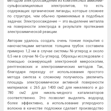
методом электроосаждения из комплексных аммоний-
сульфосалициловых электролитов, то есть
содержащих органические лиганды, которые сложнее
по структуре, чем обычно применяемые в подобных
задачах. Электроосаждение — это выделение металла
на поверхности электрода в результате протекания
электрохимической реакции.
Авторам удалось создать очень тонкие покрытия с
наночастицами металлов: толщина трубок составила
примерно 1,2 нм в случае системы Ni-углерод и около
0,5 нм в случае Ni-Cu-углерод. Образцы исследовали с
помощью сканирующей электронной микроскопии,
рентгеновских и электрохимических методов. Так,
благодаря переходу от использования простого
метода синтеза к сложному получилось увеличить
площадь электрохимически активной поверхности
материалов: с 265 до 1400 см2 для никелевого и до
780 см2 для никель-медного катализаторов
соответственно. Это позволит выделять водород
более эффективно, а использование углеродного
волокна в качестве подложки сделает производство