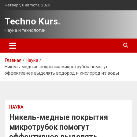
Перейти
Четверг, 6 августа, 2026
к
содержимому
Techno Kurs.
Наука и технологии.
Главная
Наука
Никель-медные покрытия микротрубок помогут
эффективнее выделять водород и кислород из воды
НАУКА
Никель-медные покрытия
микротрубок помогут
эффективнее выделять