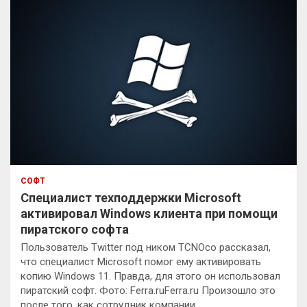
СОФТ
Специалист техподдержки Microsoft
активировал Windows клиента при помощи
пиратского софта
Пользователь Twitter под ником TCNOco рассказал,
что специалист Microsoft помог ему активировать
копию Windows 11. Правда, для этого он использовал
пиратский софт. Фото: Ferra.ruFerra.ru Произошло это
после того, как сотрудник компании…