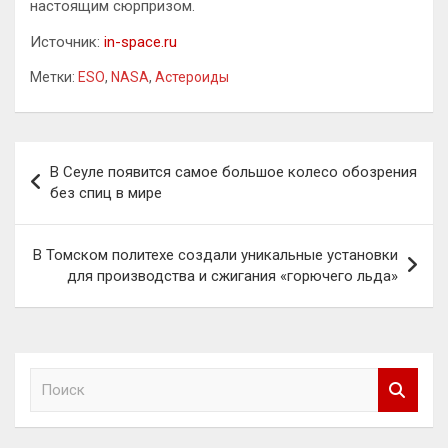
настоящим сюрпризом.
Источник:
in-space.ru
Метки:
ESO
,
NASA
,
Астероиды
Навигация
В Сеуле появится самое большое колесо обозрения
по
без спиц в мире
записям
В Томском политехе создали уникальные установки
для производства и сжигания «горючего льда»
П
о
и
с