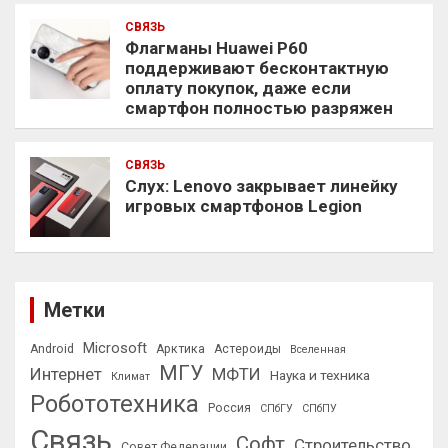
СВЯЗЬ
Флагманы Huawei P60
поддерживают бесконтактную
оплату покупок, даже если
смартфон полностью разряжен
СВЯЗЬ
Слух: Lenovo закрывает линейку
игровых смартфонов Legion
Метки
Microsoft
Android
Арктика
Астероиды
Вселенная
МГУ
Интернет
МФТИ
Наука и техника
Климат
Робототехника
Россия
СПбГУ
СПбПУ
Связь
Софт
Строительство
Совет Федерации