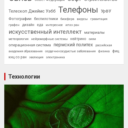
Телефоны
Телескоп Джеймс Уэбб
УрФУ
Фотографии
беспилотники
биосфера
вирусы
гравитация
дизайн
еда
графен
интересное
ипээ ран
искусственный интеллект
материалы
нейтрино
метеорология
нейроморфные системы
оияи
пермский политех
операционная система
российская
фиц
академия образования
сердечно-сосудистые заболевания
физика
кнц со ран
эволюция
электроника
Технологии