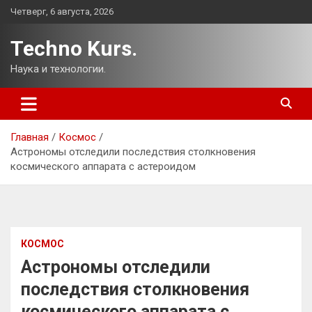
Перейти
Четверг, 6 августа, 2026
к
содержимому
Techno Kurs.
Наука и технологии.
Главная
Космос
Астрономы отследили последствия столкновения
космического аппарата с астероидом
КОСМОС
Астрономы отследили
последствия столкновения
космического аппарата с