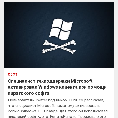
к
СОФТ
Специалист техподдержки Microsoft
активировал Windows клиента при помощи
пиратского софта
Пользователь Twitter под ником TCNOco рассказал,
что специалист Microsoft помог ему активировать
копию Windows 11. Правда, для этого он использовал
пиратский софт. Фото: Ferra.ruFerra.ru Произошло это