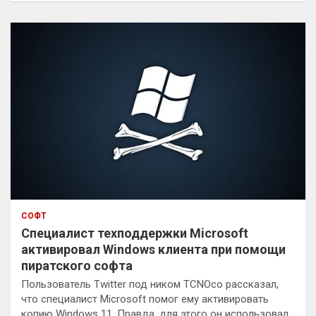
с
к
СОФТ
Специалист техподдержки Microsoft
активировал Windows клиента при помощи
пиратского софта
Пользователь Twitter под ником TCNOco рассказал,
что специалист Microsoft помог ему активировать
копию Windows 11. Правда, для этого он использовал