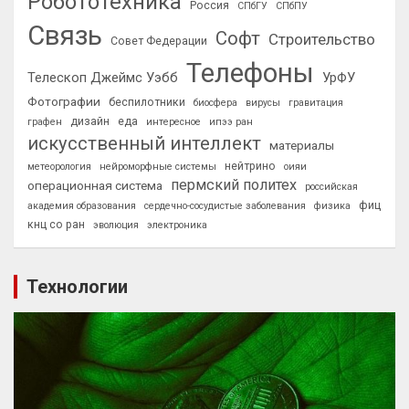
Робототехника
Россия
СПбГУ
СПбПУ
Связь
Софт
Строительство
Совет Федерации
Телефоны
Телескоп Джеймс Уэбб
УрФУ
Фотографии
беспилотники
биосфера
вирусы
гравитация
дизайн
еда
графен
интересное
ипээ ран
искусственный интеллект
материалы
нейтрино
метеорология
нейроморфные системы
оияи
пермский политех
операционная система
российская
фиц
академия образования
сердечно-сосудистые заболевания
физика
кнц со ран
эволюция
электроника
Технологии