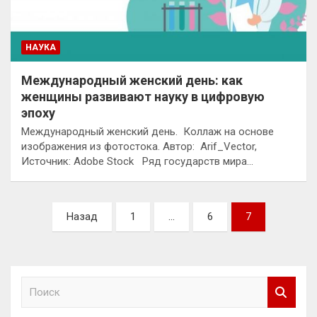
НАУКА
Международный женский день: как
женщины развивают науку в цифровую
эпоху
Международный женский день. Коллаж на основе
изображения из фотостока. Автор: Arif_Vector,
Источник: Adobe Stock Ряд государств мира…
Пагинация
Назад
1
…
6
7
записей
П
о
и